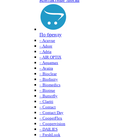
Контактные линзы
По бренду
– Acuvue
– Adore
– Adria
– AIR OPTIX
– Aquamax
– Avaira
– Bioclear
– Biofinity
– Biomedics
– Biotrue
– Butterfly
– Clariti
– Contact
– Contact Day
– CooperFlex
– Coopervision
– DAILIES
– FreshLook