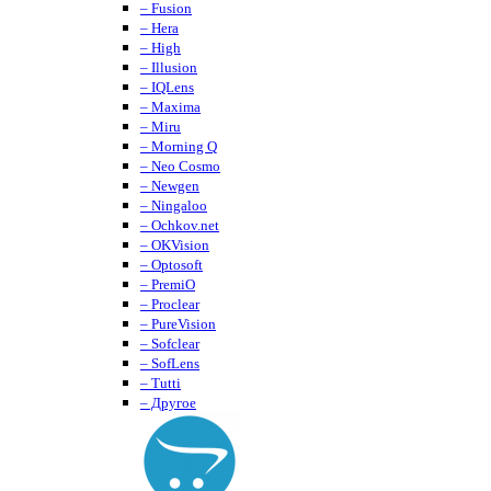
– Fusion
– Hera
– High
– Illusion
– IQLens
– Maxima
– Miru
– Morning Q
– Neo Cosmo
– Newgen
– Ningaloo
– Ochkov.net
– OKVision
– Optosoft
– PremiO
– Proclear
– PureVision
– Sofclear
– SofLens
– Tutti
– Другое