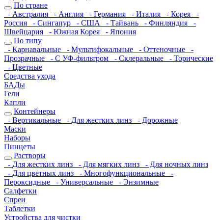
По стране
- Австралия
- Англия
- Германия
- Италия
- Корея
-
Россия
- Сингапур
- США
- Тайвань
- Финляндия
-
Швейцария
- Южная Корея
- Япония
По типу
- Карнавальные
- Мультифокальные
- Оттеночные
-
Прозрачные
- С УФ-фильтром
- Склеральные
- Торические
- Цветные
Средства ухода
БАДы
Гели
Капли
Контейнеры
- Вертикальные
- Для жестких линз
- Дорожные
Маски
Наборы
Пинцеты
Растворы
- Для жестких линз
- Для мягких линз
- Для ночных линз
- Для цветных линз
- Многофункциональные
-
Пероксидные
- Универсальные
- Энзимные
Салфетки
Спреи
Таблетки
Устройства для чистки