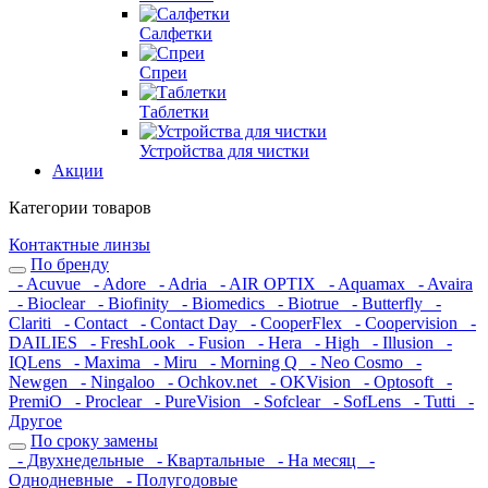
Салфетки
Спреи
Таблетки
Устройства для чистки
Акции
Категории товаров
Контактные линзы
По бренду
- Acuvue
- Adore
- Adria
- AIR OPTIX
- Aquamax
- Avaira
- Bioclear
- Biofinity
- Biomedics
- Biotrue
- Butterfly
-
Clariti
- Contact
- Contact Day
- CooperFlex
- Coopervision
-
DAILIES
- FreshLook
- Fusion
- Hera
- High
- Illusion
-
IQLens
- Maxima
- Miru
- Morning Q
- Neo Cosmo
-
Newgen
- Ningaloo
- Ochkov.net
- OKVision
- Optosoft
-
PremiO
- Proclear
- PureVision
- Sofclear
- SofLens
- Tutti
-
Другое
По сроку замены
- Двухнедельные
- Квартальные
- На месяц
-
Однодневные
- Полугодовые