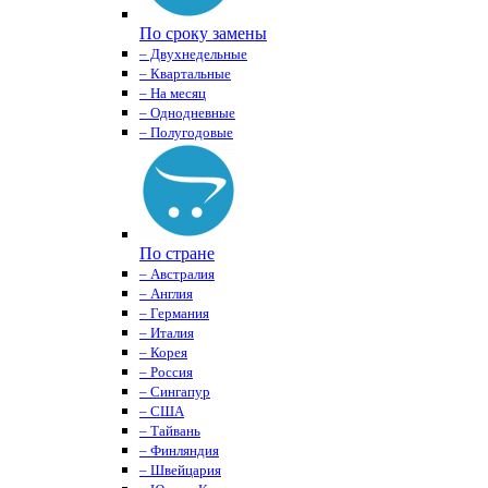
По сроку замены
– Двухнедельные
– Квартальные
– На месяц
– Однодневные
– Полугодовые
По стране
– Австралия
– Англия
– Германия
– Италия
– Корея
– Россия
– Сингапур
– США
– Тайвань
– Финляндия
– Швейцария