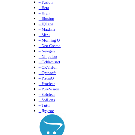
– Fusion
– Hera
– High
– Illusion
– IQLens
– Maxima
– Miru
– Morning Q
– Neo Cosmo
– Newgen
– Ningaloo
– Ochkov.net
– OKVision
– Optosoft
– PremiO
– Proclear
– PureVision
– Sofclear
– SofLens
– Tutti
– Другое