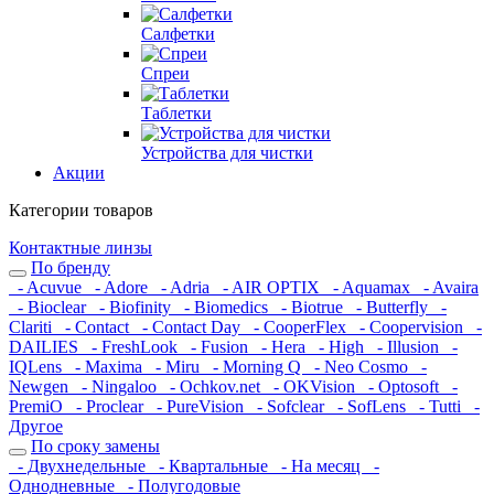
Салфетки
Спреи
Таблетки
Устройства для чистки
Акции
Категории товаров
Контактные линзы
По бренду
- Acuvue
- Adore
- Adria
- AIR OPTIX
- Aquamax
- Avaira
- Bioclear
- Biofinity
- Biomedics
- Biotrue
- Butterfly
-
Clariti
- Contact
- Contact Day
- CooperFlex
- Coopervision
-
DAILIES
- FreshLook
- Fusion
- Hera
- High
- Illusion
-
IQLens
- Maxima
- Miru
- Morning Q
- Neo Cosmo
-
Newgen
- Ningaloo
- Ochkov.net
- OKVision
- Optosoft
-
PremiO
- Proclear
- PureVision
- Sofclear
- SofLens
- Tutti
-
Другое
По сроку замены
- Двухнедельные
- Квартальные
- На месяц
-
Однодневные
- Полугодовые