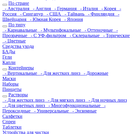
По стране
- Австралия
- Англия
- Германия
- Италия
- Корея
-
Россия
- Сингапур
- США
- Тайвань
- Финляндия
-
Швейцария
- Южная Корея
- Япония
По типу
- Карнавальные
- Мультифокальные
- Оттеночные
-
Прозрачные
- С УФ-фильтром
- Склеральные
- Торические
- Цветные
Средства ухода
БАДы
Гели
Капли
Контейнеры
- Вертикальные
- Для жестких линз
- Дорожные
Маски
Наборы
Пинцеты
Растворы
- Для жестких линз
- Для мягких линз
- Для ночных линз
- Для цветных линз
- Многофункциональные
-
Пероксидные
- Универсальные
- Энзимные
Салфетки
Спреи
Таблетки
Устройства для чистки