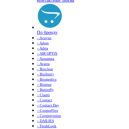
Контактные линзы
По бренду
– Acuvue
– Adore
– Adria
– AIR OPTIX
– Aquamax
– Avaira
– Bioclear
– Biofinity
– Biomedics
– Biotrue
– Butterfly
– Clariti
– Contact
– Contact Day
– CooperFlex
– Coopervision
– DAILIES
– FreshLook