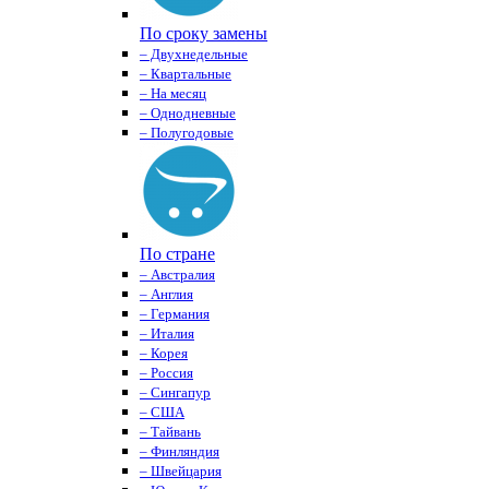
По сроку замены
– Двухнедельные
– Квартальные
– На месяц
– Однодневные
– Полугодовые
По стране
– Австралия
– Англия
– Германия
– Италия
– Корея
– Россия
– Сингапур
– США
– Тайвань
– Финляндия
– Швейцария